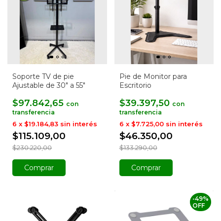
Soporte TV de pie
Pie de Monitor para
Ajustable de 30" a 55"
Escritorio
$97.842,65
$39.397,50
con
con
6
x
$19.184,83
sin interés
6
x
$7.725,00
sin interés
$115.109,00
$46.350,00
$230.220,00
$133.290,00
-
49
%
OFF