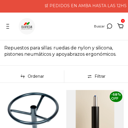
🛒 PEDIDOS EN AMBA HASTA LAS 12HS LLEGA
0
Repuestos para sillas: ruedas de nylon y silicona,
pistones neumáticos y apoyabrazos ergonómicos.
Ordenar
Filtrar
-
68
%
OFF