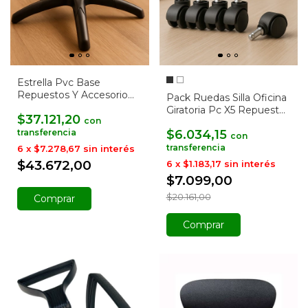
Estrella Pvc Base
Repuestos Y Accesorio
Pack Ruedas Silla Oficina
Sillas Giratoria Pc
Giratoria Pc X5 Repuestos
$37.121,20
con
Baires4
$6.034,15
con
6
x
$7.278,67
sin interés
$43.672,00
6
x
$1.183,17
sin interés
$7.099,00
$20.161,00
Comprar
Comprar