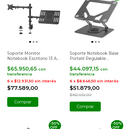
Soporte Monitor
Soporte Notebook Base
Notebook Escritorio 13 A
Portatil Regulable
32 Pulgadas
Premium
$65.950,65
$44.097,15
con
con
6
x
$12.931,50
sin interés
6
x
$8.646,50
sin interés
$77.589,00
$51.879,00
$162.032,00
Comprar
Comprar
-
50
%
-
50
%
OFF
OFF