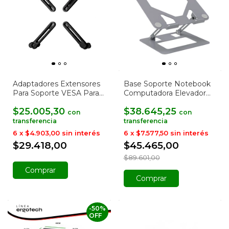
Adaptadores Extensores
Base Soporte Notebook
Para Soporte VESA Para
Computadora Elevador
Tv o Monitores
Regulable
$25.005,30
$38.645,25
con
con
6
x
$4.903,00
sin interés
6
x
$7.577,50
sin interés
$29.418,00
$45.465,00
$89.601,00
Comprar
-
50
%
OFF