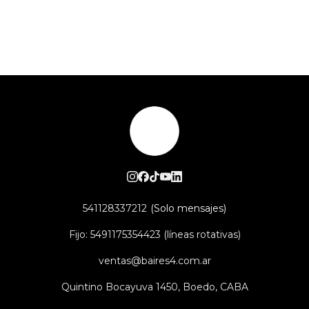
541128337212
Fijo: 5491175354423 (líneas rotativas)
ventas@baires4.com.ar
Quintino Bocayuva 1450, Boedo, CABA