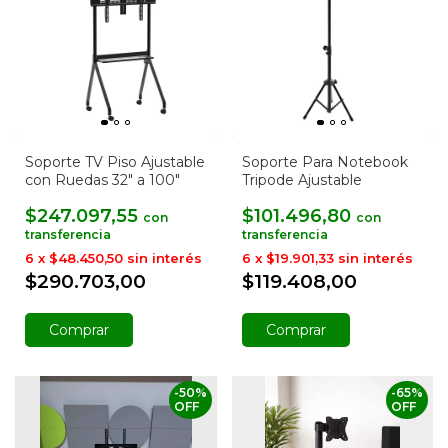
Soporte TV Piso Ajustable
Soporte Para Notebook
con Ruedas 32" a 100"
Tripode Ajustable
$247.097,55
$101.496,80
con
con
6
x
$48.450,50
sin interés
6
x
$19.901,33
sin interés
$290.703,00
$119.408,00
-
50
%
-
65
%
OFF
OFF