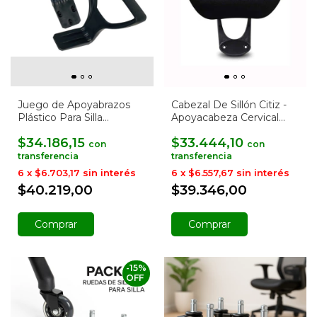
Juego de Apoyabrazos
Cabezal De Sillón Citiz -
Plástico Para Silla
Apoyacabeza Cervical
Ejecutiva Baires4
Baires4
$34.186,15
$33.444,10
con
con
6
x
$6.703,17
sin interés
6
x
$6.557,67
sin interés
$40.219,00
$39.346,00
Comprar
-
15
%
OFF