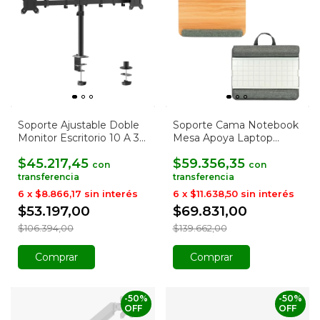
Soporte Ajustable Doble
Soporte Cama Notebook
Monitor Escritorio 10 A 30
Mesa Apoya Laptop
Pulgadas
Tablet
$45.217,45
$59.356,35
con
con
6
x
$8.866,17
sin interés
6
x
$11.638,50
sin interés
$53.197,00
$69.831,00
$106.394,00
$139.662,00
Comprar
Comprar
-
50
%
-
50
%
OFF
OFF