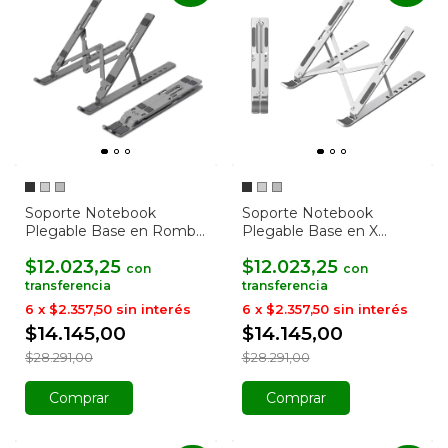
Soporte Notebook
Soporte Notebook
Plegable Base en Rombo
Plegable Base en X
Aluminio
Aluminio Ajustable
$12.023,25
$12.023,25
con
con
6
x
$2.357,50
sin interés
6
x
$2.357,50
sin interés
$14.145,00
$14.145,00
$28.291,00
$28.291,00
Comprar
Comprar