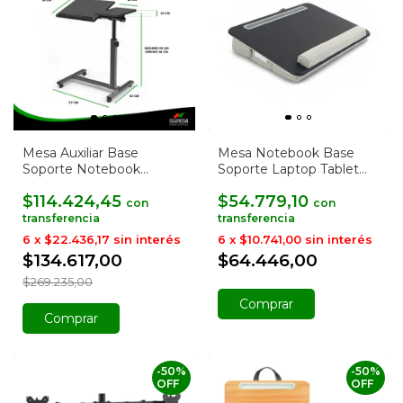
Mesa Auxiliar Base
Mesa Notebook Base
Soporte Notebook
Soporte Laptop Tablet
Laptop Regulable
Premium
$114.424,45
$54.779,10
con
con
6
x
$22.436,17
sin interés
6
x
$10.741,00
sin interés
$134.617,00
$64.446,00
$269.235,00
Comprar
-
50
%
-
50
%
OFF
OFF