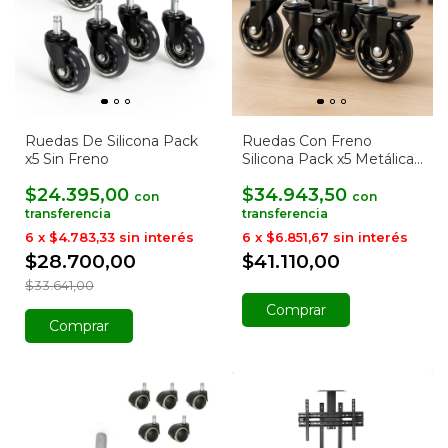
Ruedas De Silicona Pack
Ruedas Con Freno
x5 Sin Freno
Silicona Pack x5 Metálica
Reforzada
$24.395,00
$34.943,50
con
con
6
x
$4.783,33
sin interés
6
x
$6.851,67
sin interés
$28.700,00
$41.110,00
$33.641,00