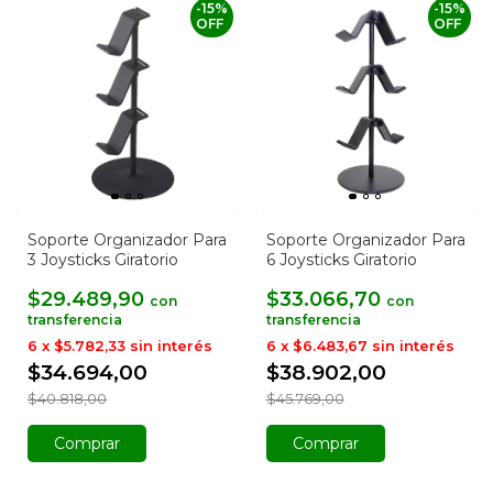
-
15
%
-
15
%
OFF
OFF
Soporte Organizador Para
Soporte Organizador Para
3 Joysticks Giratorio
6 Joysticks Giratorio
$29.489,90
$33.066,70
con
con
6
x
$5.782,33
sin interés
6
x
$6.483,67
sin interés
$34.694,00
$38.902,00
$40.818,00
$45.769,00