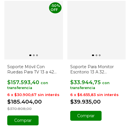
-
50
%
OFF
Soporte Móvil Con
Soporte Para Monitor
Ruedas Para TV 13 a 42
Escritorio 13 A 32
Pulgadas
Pulgadas
$157.593,40
$33.944,75
con
con
6
x
$30.900,67
sin interés
6
x
$6.655,83
sin interés
$185.404,00
$39.935,00
$370.808,00
Comprar