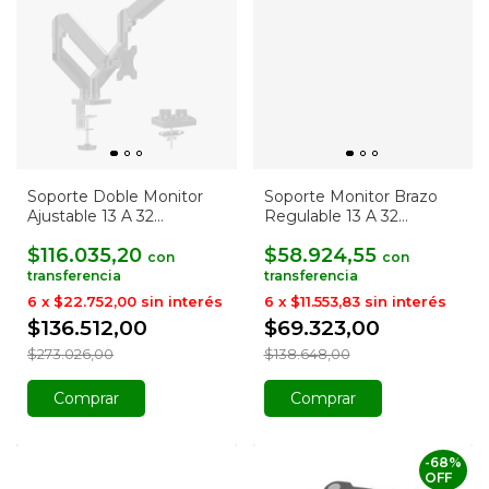
Soporte Doble Monitor
Soporte Monitor Brazo
Ajustable 13 A 32
Regulable 13 A 32
Pulgadas
Pulgadas
$116.035,20
$58.924,55
con
con
6
x
$22.752,00
sin interés
6
x
$11.553,83
sin interés
$136.512,00
$69.323,00
$273.026,00
$138.648,00
Comprar
Comprar
-
68
%
OFF