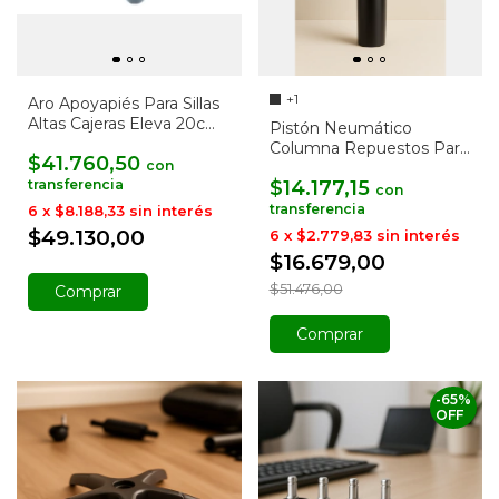
+1
Aro Apoyapiés Para Sillas
Altas Cajeras Eleva 20cm
Pistón Neumático
Baires4 Color Negro
Columna Repuestos Para
$41.760,50
con
Sillas
$14.177,15
con
6
x
$8.188,33
sin interés
$49.130,00
6
x
$2.779,83
sin interés
$16.679,00
$51.476,00
Comprar
-
65
%
OFF