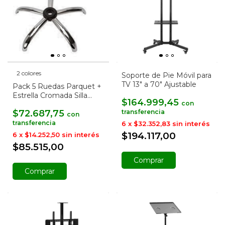
2 colores
Soporte de Pie Móvil para
TV 13" a 70" Ajustable
Pack 5 Ruedas Parquet +
Estrella Cromada Silla
$164.999,45
con
Giratoria B4
$72.687,75
con
6
x
$32.352,83
sin interés
$194.117,00
6
x
$14.252,50
sin interés
$85.515,00
Comprar